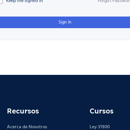
Keep me signed in
Forgot Passwor
Sign In
Recursos
Cursos
Acerca de Nosotros
Ley 31900