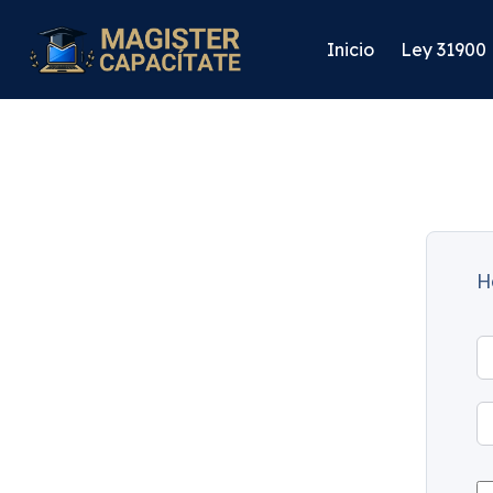
Inicio
Ley 31900
H