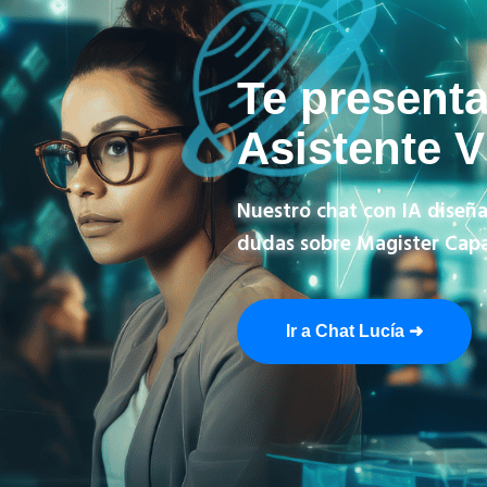
Te present
Asistente V
Nuestro chat con IA diseña
dudas sobre Magister Capac
Ir a Chat Lucía ➜