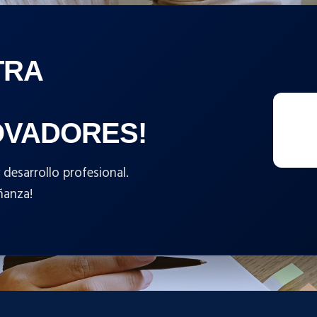
TRA
OVADORES!
esarrollo profesional.
ñanza!