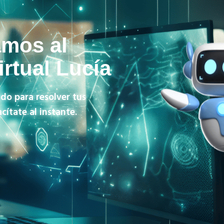
amos al
irtual Lucía
do para resolver tus
ítate al instante.