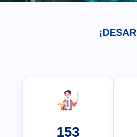
¡DESAR
153