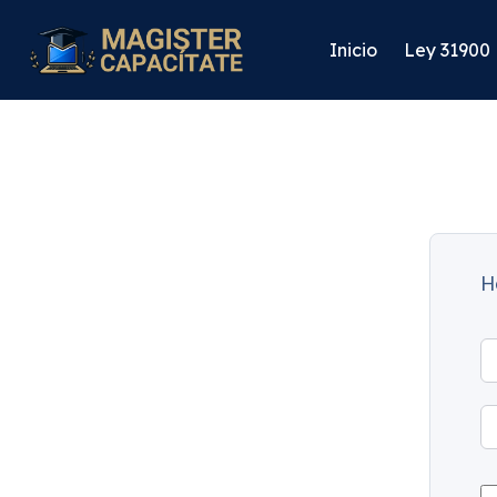
Inicio
Ley 31900
H