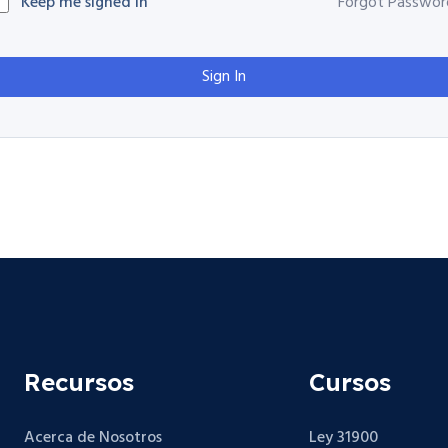
Keep me signed in
Forgot Passwor
Sign In
Recursos
Cursos
Acerca de Nosotros
Ley 31900