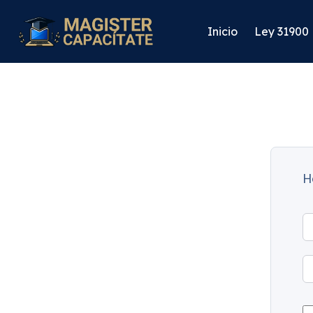
Inicio
Ley 31900
H