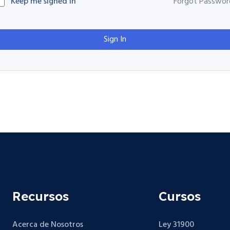
Keep me signed in
Forgot Passwor
Sign In
Recursos
Cursos
Acerca de Nosotros
Ley 31900