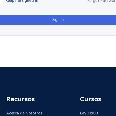
Keep me signed in
Forgot Passwor
Sign In
Recursos
Cursos
Acerca de Nosotros
Ley 31900