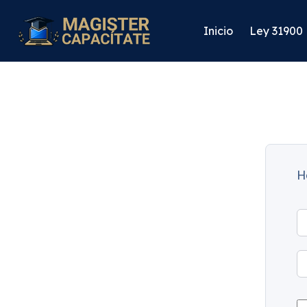
Inicio
Ley 31900
H