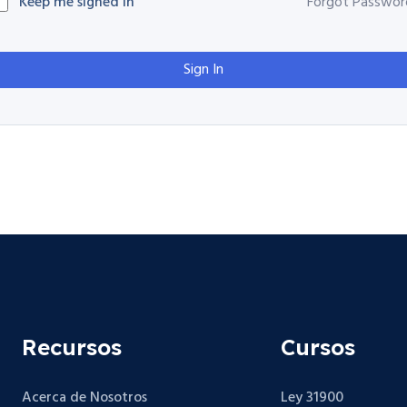
Keep me signed in
Forgot Passwor
Sign In
Recursos
Cursos
Acerca de Nosotros
Ley 31900