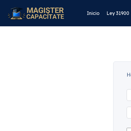
Inicio
Ley 31900
H