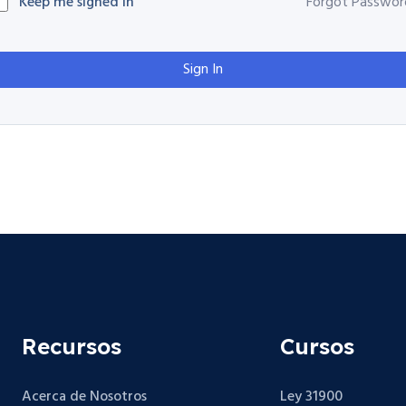
Keep me signed in
Forgot Passwor
Sign In
Recursos
Cursos
Acerca de Nosotros
Ley 31900