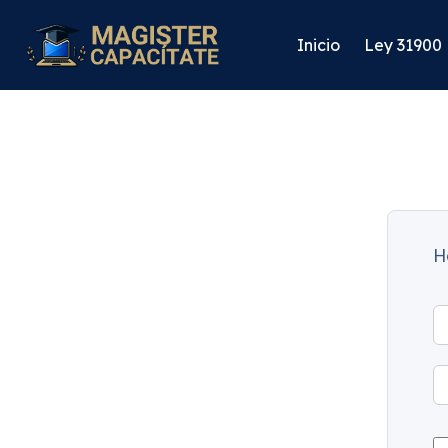
Inicio
Ley 31900
H