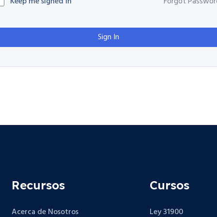
Keep me signed in
Forgot Passwor
Sign In
Recursos
Cursos
Acerca de Nosotros
Ley 31900