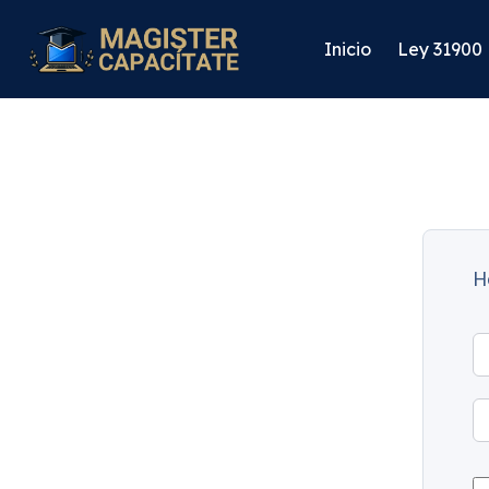
Inicio
Ley 31900
H