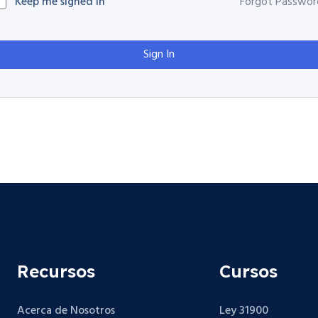
Keep me signed in
Forgot Passwor
Sign In
Recursos
Cursos
Acerca de Nosotros
Ley 31900