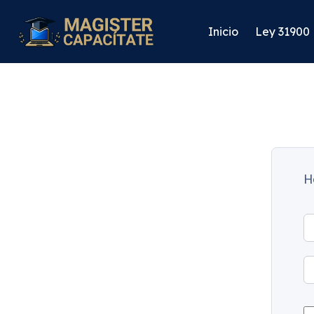
Inicio
Ley 31900
H