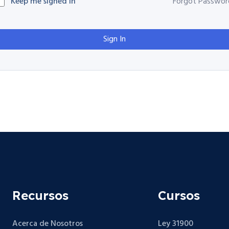
Keep me signed in
Forgot Passwor
Sign In
Recursos
Cursos
Acerca de Nosotros
Ley 31900