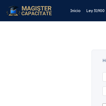
Inicio
Ley 31900
H