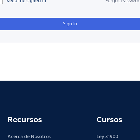
Keep me signed in
Forgot Passwor
Sign In
Recursos
Cursos
Acerca de Nosotros
Ley 31900