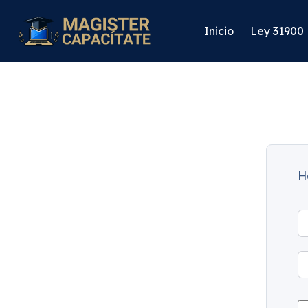
Inicio
Ley 31900
H