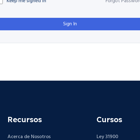
Keep me signed in
Forgot Passwor
Sign In
Recursos
Cursos
Acerca de Nosotros
Ley 31900