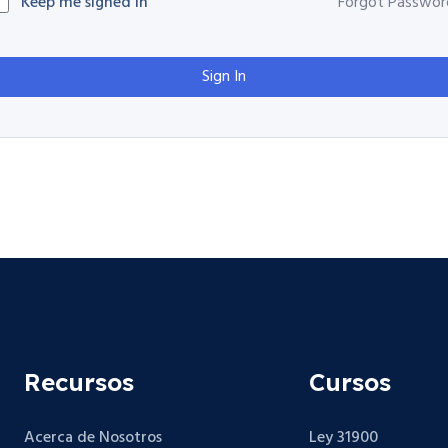
Keep me signed in
Forgot Passwor
Sign In
Recursos
Cursos
Acerca de Nosotros
Ley 31900