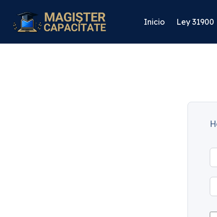
Inicio
Ley 31900
H