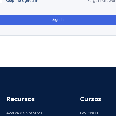
Keep me signed in
Forgot Passwor
Sign In
Recursos
Cursos
Acerca de Nosotros
Ley 31900