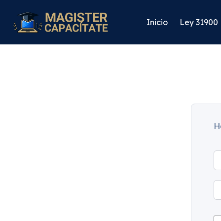
Inicio
Ley 31900
H