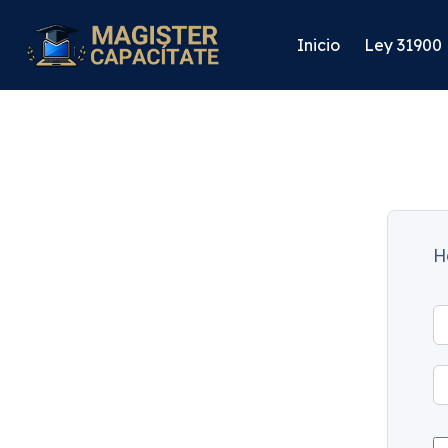
Inicio
Ley 31900
H