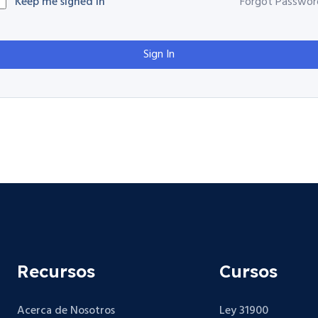
Keep me signed in
Forgot Passwor
Sign In
Recursos
Cursos
Acerca de Nosotros
Ley 31900